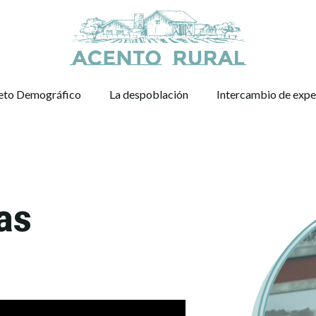
eto Demográfico
La despoblación
Intercambio de expe
as