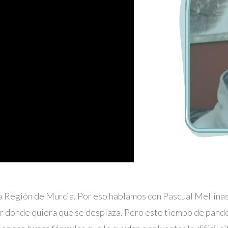
la Región de Murcia. Por eso hablamos con Pascual Mellinas
or donde quiera que se desplaza. Pero este tiempo de pande