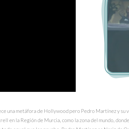
rece una metáfora de Hollywood pero Pedro Martínez y su 
rell en la Región de Murcia, como la zona del mundo, donde