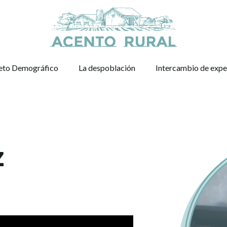
eto Demográfico
La despoblación
Intercambio de expe
z